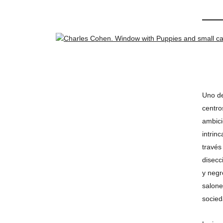
Uno de
centro
ambici
intrin
través
disecc
y negr
salone
socied