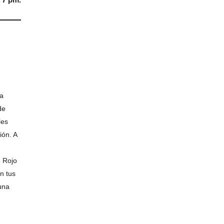
 a
de
les
ión. A
 Rojo
n tus
una