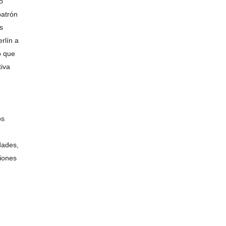
o
patrón
s
rlín a
o que
iva
os
dades,
iones