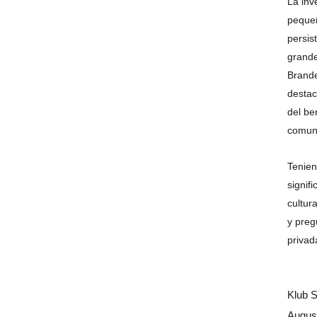
La inv
pequeñ
persis
grande
Brande
destac
del be
comuni
Tenien
signif
cultur
y preg
privad
Klub S
August