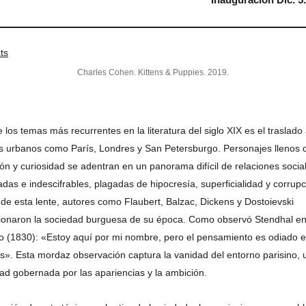
Charles Cohen. Kittens & Puppies. 2019.
 los temas más recurrentes en la literatura del siglo XIX es el traslado
s urbanos como París, Londres y San Petersburgo. Personajes llenos 
ón y curiosidad se adentran en un panorama difícil de relaciones socia
cadas e indescifrables, plagadas de hipocresía, superficialidad y corrupc
 de esta lente, autores como Flaubert, Balzac, Dickens y Dostoievski
ionaron la sociedad burguesa de su época. Como observó Stendhal en
o (1830): «Estoy aquí por mi nombre, pero el pensamiento es odiado e
s». Esta mordaz observación captura la vanidad del entorno parisino, 
ad gobernada por las apariencias y la ambición.