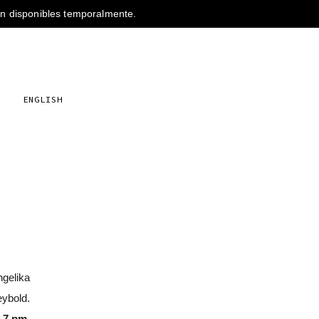
s
ENGLISH
ngelika
ybold.
. 7 pm.