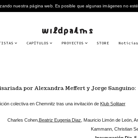
TISTAS
CAPÍTULOS
PROYECTOS
STORE
Noticia
sariada por Alexandra Meffert y Jorge Sanguino:
ción colectiva en Chemnitz tras una invitación de
Klub Solitaer
Charles Cohen,
Beatriz Eugenia Diaz
, Mauricio Limón de León, A
Kammann, Christian Se
Inauguración Dic. 5