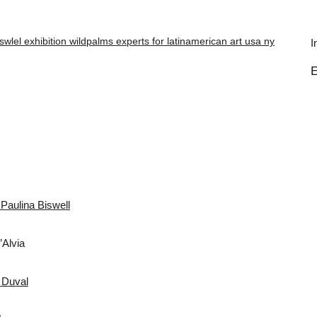
I
E
Paulina Biswell
’Alvia
 Duval